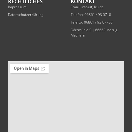
RECHTLICHES
KONTAKT
Impressum
Email: info (at) lku.de
Datenschutzerklärung
Telefon: 06861 / 93 07 -0
Telefax: 06861 / 93 07 -50
Dörrmühle 5 | 66663 Merzig-
Mechern